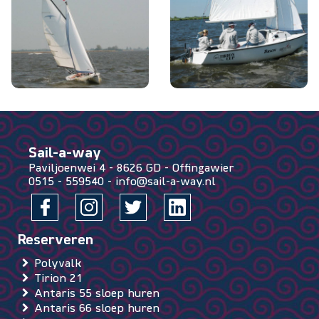
Sail-a-way
Paviljoenwei 4
-
8626 GD
-
Offingawier
0515 - 559540
-
info@sail-a-way.nl
Polyvalk
Tirion 21
Antaris 55 sloep huren
Antaris 66 sloep huren