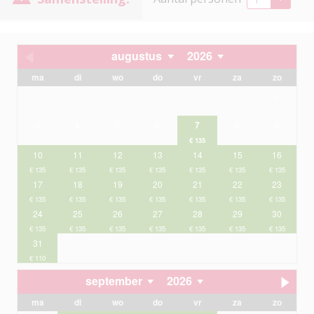
augustus
2026
ma
di
wo
do
vr
za
zo
1
2
7
3
4
5
6
8
9
10
11
12
13
14
15
16
17
18
19
20
21
22
23
24
25
26
27
28
29
30
31
september
2026
ma
di
wo
do
vr
za
zo