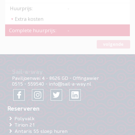
Huurprijs:
-
Extra kosten
Complete huurprijs:
-
volgende
Sail-a-way
Paviljoenwei 4
-
8626 GD
-
Offingawier
0515 - 559540
-
info@sail-a-way.nl
Polyvalk
Tirion 21
Antaris 55 sloep huren