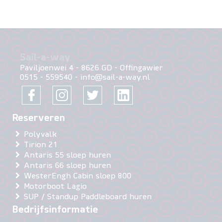
Sail-a-way
Paviljoenwei 4
-
8626 GD
-
Offingawier
0515 - 559540
-
info@sail-a-way.nl
Polyvalk
Tirion 21
Antaris 55 sloep huren
Antaris 66 sloep huren
WesterEngh Cabin sloep 800
Motorboot Lagio
SUP / Standup Paddleboard huren