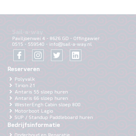
Sail-a-way
Paviljoenwei 4
-
8626 GD
-
Offingawier
0515 - 559540
-
info@sail-a-way.nl
Polyvalk
Tirion 21
Antaris 55 sloep huren
Antaris 66 sloep huren
WesterEngh Cabin sloep 800
Motorboot Lagio
SUP / Standup Paddleboard huren
Onderhoud en Reparatie